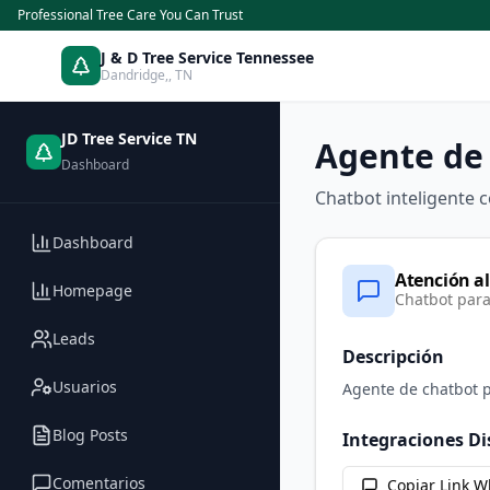
Professional Tree Care You Can Trust
J & D Tree Service Tennessee
Dandridge,
,
TN
JD Tree Service TN
Agente de 
Dashboard
Chatbot inteligente 
Dashboard
Atención al
Homepage
Chatbot para
Leads
Descripción
Usuarios
Agente de chatbot p
Blog Posts
Integraciones Di
Comentarios
Copiar Link 