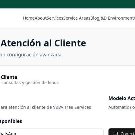
Home
About
Services
Service Areas
Blog
J&D Environment
Atención al Cliente
con configuración avanzada
 Cliente
 consultas y gestión de leads
Modelo Ac
ara atención al cliente de V&VA Tree Services
Automatic (
sponibles
WhatsApp
Conect